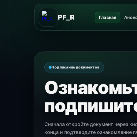
PF_R
Главная
Анон
Подписание документов
Ознакомьт
подпишит
Сначала откройте документ через кн
конца и подтвердите ознакомление г