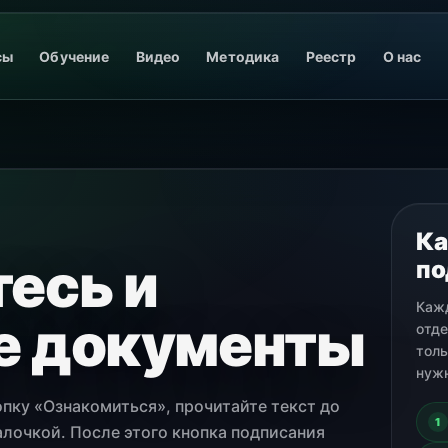
сы
Обучение
Видео
Методика
Реестр
О нас
Ка
есь и
по
Каж
е документы
отде
толь
нуж
опку «Ознакомиться», прочитайте текст до
1
алочкой. После этого кнопка подписания